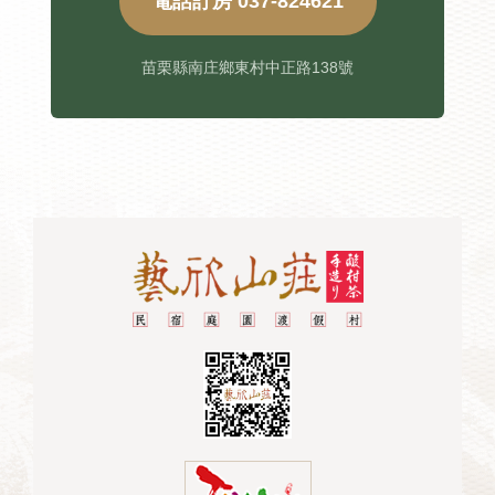
電話訂房 037-824621
苗栗縣南庄鄉東村中正路138號