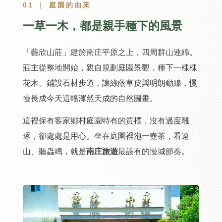
01 ｜ 庭園的由來
一草一木，都是親手種下的風景
「藝欣山莊」建於南庄平原之上，四周群山連綿。
莊主從整地開始，親自規劃庭園景觀，種下一棵棵
花木、鋪設石材步道，讓綠蔭草皮與明朗動線，慢
慢長成今天這幅渾然天成的自然圖畫。
這裡保有客家鄉村庭園特有的質樸，沒有過度雕
琢，卻處處是用心。坐在庭園裡泡一壺茶，看遠
山、聽蟲鳴，就是
南庄旅遊
最該有的慢城節奏。