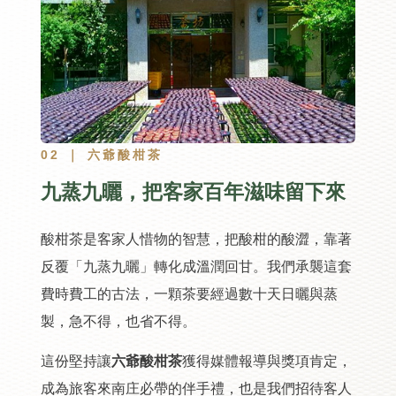
02 ｜ 六爺酸柑茶
九蒸九曬，把客家百年滋味留下來
酸柑茶是客家人惜物的智慧，把酸柑的酸澀，靠著
反覆「九蒸九曬」轉化成溫潤回甘。我們承襲這套
費時費工的古法，一顆茶要經過數十天日曬與蒸
製，急不得，也省不得。
這份堅持讓
六爺酸柑茶
獲得媒體報導與獎項肯定，
成為旅客來南庄必帶的伴手禮，也是我們招待客人