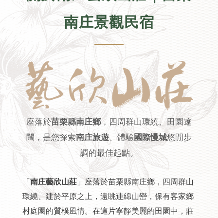
南庄景觀民宿
座落於
苗栗縣南庄鄉
，四周群山環繞、田園遼
闊，是您探索
南庄旅遊
、體驗
國際慢城
悠閒步
調的最佳起點。
「
南庄藝欣山莊
」座落於苗栗縣南庄鄉，四周群山
環繞、建於平原之上，遠眺連綿山巒，保有客家鄉
村庭園的質樸風情。在這片寧靜美麗的田園中，莊