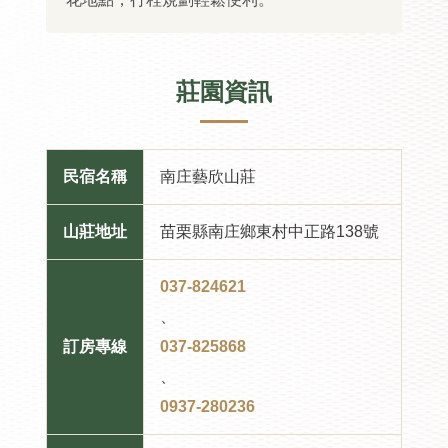
莊園資訊
民宿名稱
南庄藝欣山莊
山莊地址
苗栗縣南庄鄉東村中正路138號
037-824621
、
訂房專線
037-825868
、
0937-280236