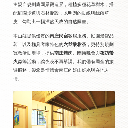
主親自規劃庭園景觀造景，種植多種花草樹木，搭
配庭園步道與石材擺設，以明朗的動線與綠蔭草
皮，勾勒出一幅渾然天成的自然圖畫。
本山莊提供優質的
南庄民宿
客房服務、庭園景觀品
茗，以及極具客家特色的
六爺酸柑茶
；更特別規劃
寬敞活動廣場，提供
南庄烤肉
、團康晚會與
夜訪螢
火蟲
等活動，讓夜晚不再單調。我們備有周全的旅
遊服務，帶您盡情體會南庄的好山好水與在地人
情。