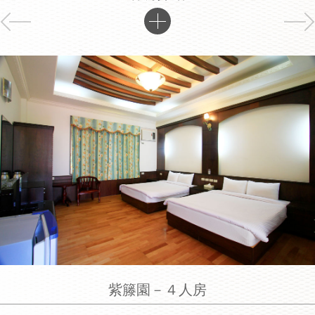
紫籐園－４人房