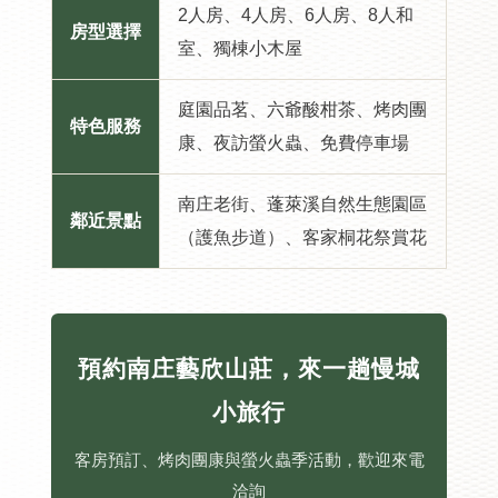
2人房、4人房、6人房、8人和
房型選擇
室、獨棟小木屋
庭園品茗、六爺酸柑茶、烤肉團
特色服務
康、夜訪螢火蟲、免費停車場
南庄老街、蓬萊溪自然生態園區
鄰近景點
（護魚步道）、客家桐花祭賞花
預約南庄藝欣山莊，來一趟慢城
小旅行
客房預訂、烤肉團康與螢火蟲季活動，歡迎來電
洽詢